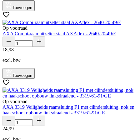
Toevoegen
Op voorraad
AXA Combi-raamuitzetter staal AXAflex - 2640-20-49/E
18
,
98
excl. btw
Toevoegen
Op voorraad
AXA 3319 Veiligheids raamsluiting F1 met cilindersluiting, nok en
haakschoot opbouw linksdraaiend - 3319-61-91/GE
24
,
99
excl. btw