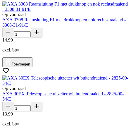
Op voorraad
AXA 3308 Raamsluiting F1 met drukknop en nok rechtsdraaiend -
3308-31-91/E
14
,
99
excl. btw
Toevoegen
Op voorraad
AXA 30EX Telescopische uitzetter wit buitendraaiend - 2825-00-
54/E
13
,
99
excl. btw