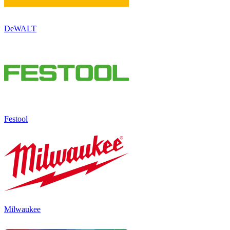
DeWALT
Festool
Milwaukee