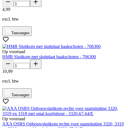
4
,
99
excl. btw
Toevoegen
Op voorraad
HMB Sluitkom met sluitplaat haakschoten - 706300
10
,
99
excl. btw
Toevoegen
Op voorraad
AXA OSRS Opbouwsluitkom rechts voor raamsluiting 3320, 3319