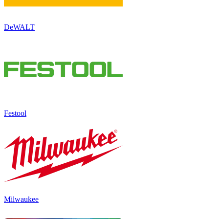
DeWALT
Festool
Milwaukee