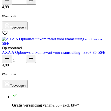
4
,
99
excl. btw
Toevoegen
Op voorraad
AXA A Opbouwsluitkom zwart voor raamsluiting - 3307-85-56/E
4
,
99
excl. btw
Toevoegen
Gratis verzending
vanaf € 55,- excl. btw*