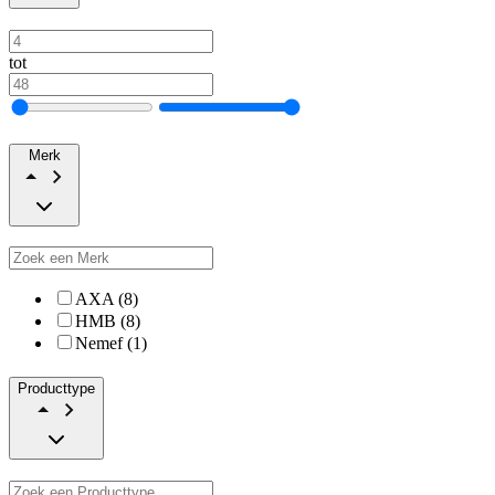
tot
Merk
AXA (8)
HMB (8)
Nemef (1)
Producttype