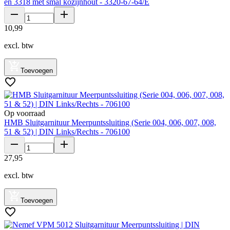
en 3318 met smal kozijnhout - 3320-67-64/E
10
,
99
excl. btw
Toevoegen
Op voorraad
HMB Sluitgarnituur Meerpuntssluiting (Serie 004, 006, 007, 008,
51 & 52) | DIN Links/Rechts - 706100
27
,
95
excl. btw
Toevoegen