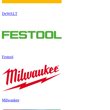
DeWALT
Festool
Milwaukee