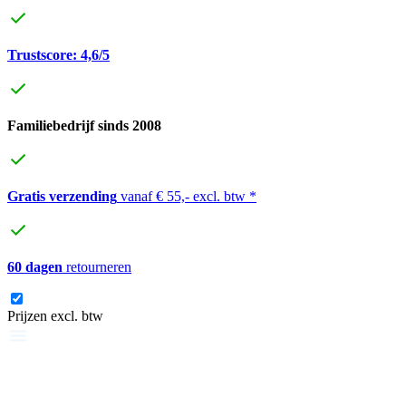
Trustscore: 4,6/5
Familiebedrijf sinds 2008
Gratis verzending
vanaf € 55,- excl. btw *
60 dagen
retourneren
Prijzen excl. btw