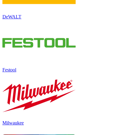
DeWALT
Festool
Milwaukee