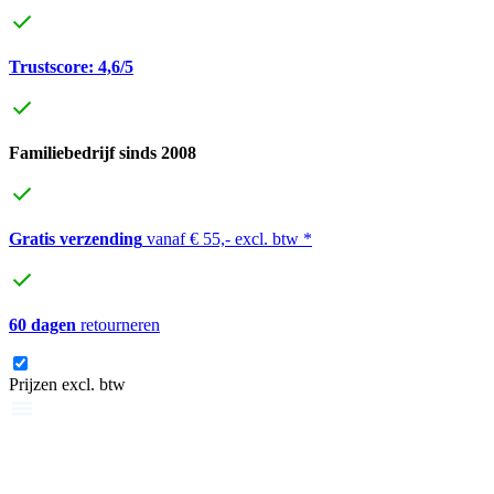
Trustscore: 4,6/5
Familiebedrijf sinds 2008
Gratis verzending
vanaf € 55,- excl. btw *
60 dagen
retourneren
Prijzen excl. btw