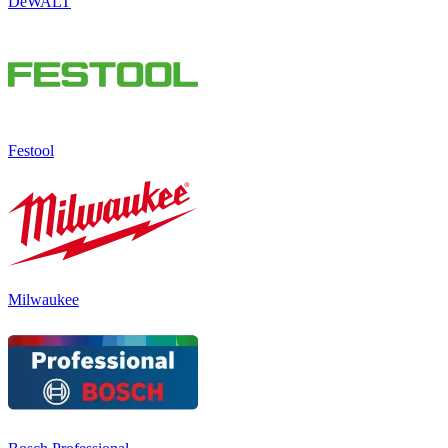
DeWALT
Festool
Milwaukee