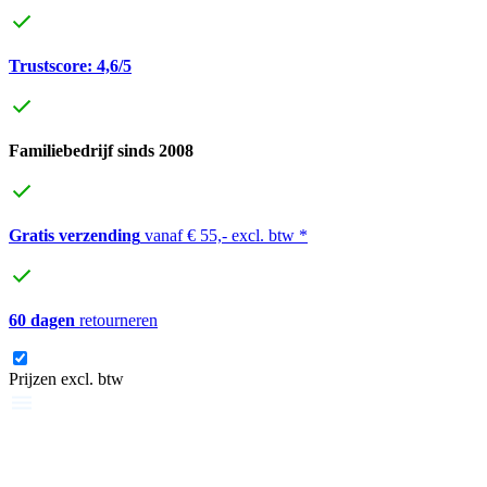
Trustscore: 4,6/5
Familiebedrijf sinds 2008
Gratis verzending
vanaf € 55,- excl. btw *
60 dagen
retourneren
Prijzen excl. btw