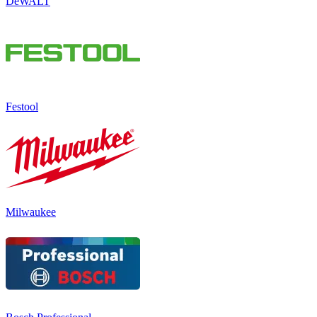
DeWALT
Festool
Milwaukee