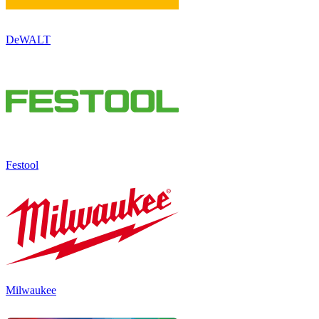
DeWALT
Festool
Milwaukee