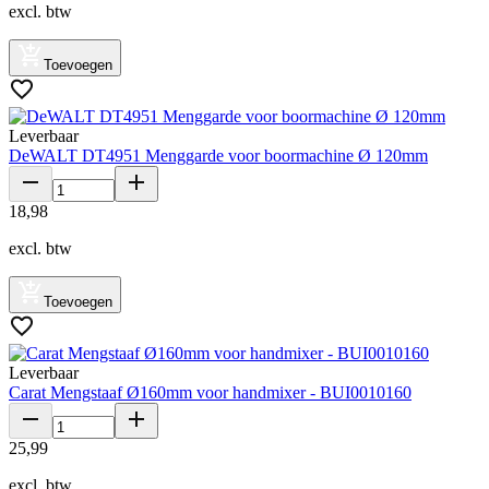
excl. btw
Toevoegen
Leverbaar
DeWALT DT4951 Menggarde voor boormachine Ø 120mm
18
,
98
excl. btw
Toevoegen
Leverbaar
Carat Mengstaaf Ø160mm voor handmixer - BUI0010160
25
,
99
excl. btw