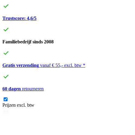
Trustscore: 4,6/5
Familiebedrijf sinds 2008
Gratis verzending
vanaf € 55,- excl. btw *
60 dagen
retourneren
Prijzen excl. btw