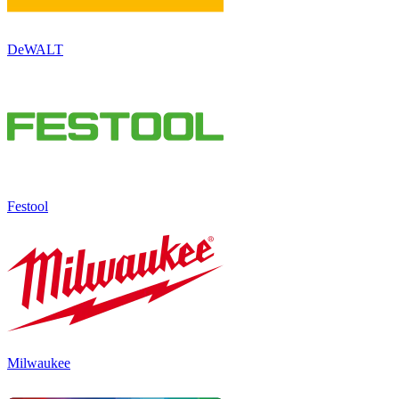
DeWALT
Festool
Milwaukee