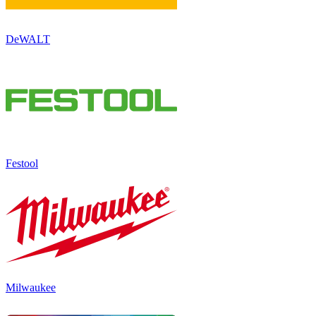
DeWALT
Festool
Milwaukee