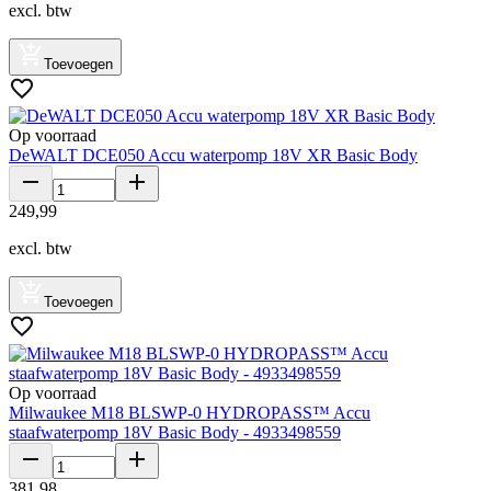
excl. btw
Toevoegen
Op voorraad
DeWALT DCE050 Accu waterpomp 18V XR Basic Body
249
,
99
excl. btw
Toevoegen
Op voorraad
Milwaukee M18 BLSWP-0 HYDROPASS™ Accu
staafwaterpomp 18V Basic Body - 4933498559
381
,
98