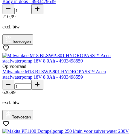
Body in doos - 4933479639
210
,
99
excl. btw
Toevoegen
Op voorraad
Milwaukee M18 BLSWP-801 HYDROPASS™ Accu
staafwaterpomp 18V 8.0Ah - 4933498559
626
,
99
excl. btw
Toevoegen