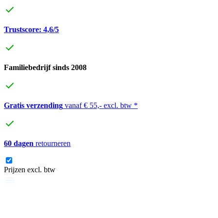
Trustscore: 4,6/5
Familiebedrijf sinds 2008
Gratis verzending
vanaf € 55,- excl. btw *
60 dagen
retourneren
Prijzen excl. btw