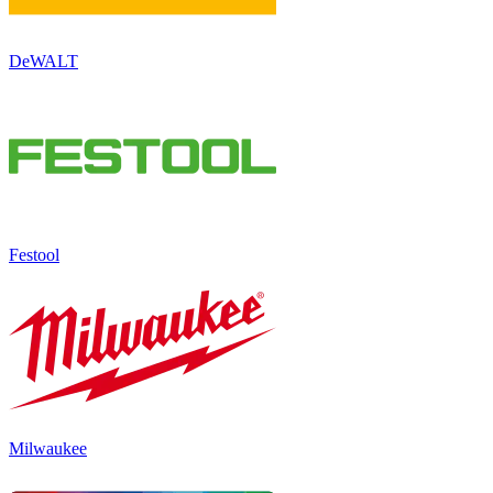
DeWALT
Festool
Milwaukee