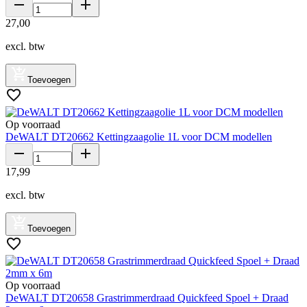
27
,
00
excl. btw
Toevoegen
Op voorraad
DeWALT DT20662 Kettingzaagolie 1L voor DCM modellen
17
,
99
excl. btw
Toevoegen
Op voorraad
DeWALT DT20658 Grastrimmerdraad Quickfeed Spoel + Draad