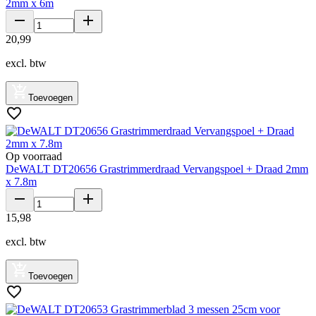
2mm x 6m
20
,
99
excl. btw
Toevoegen
Op voorraad
DeWALT DT20656 Grastrimmerdraad Vervangspoel + Draad 2mm
x 7.8m
15
,
98
excl. btw
Toevoegen