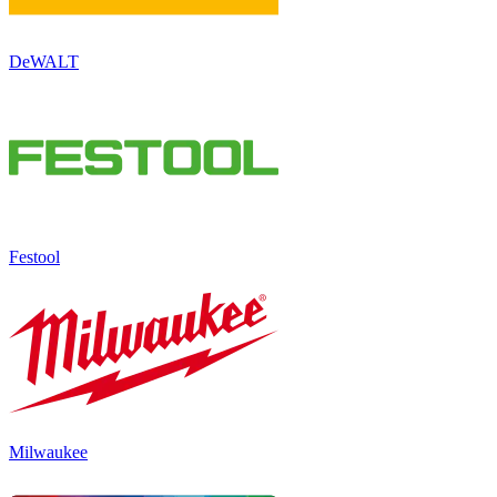
DeWALT
Festool
Milwaukee