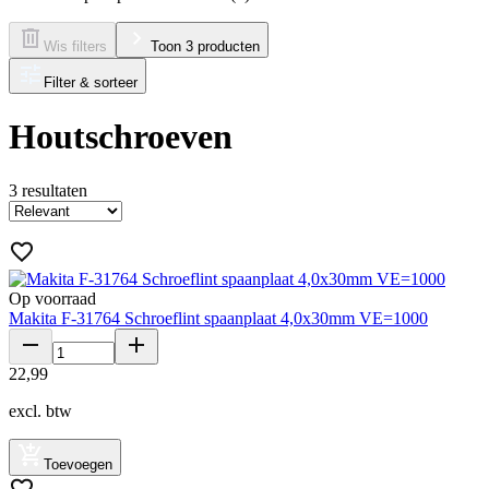
Wis filters
Toon 3 producten
Filter & sorteer
Houtschroeven
3
resultaten
Op voorraad
Makita F-31764 Schroeflint spaanplaat 4,0x30mm VE=1000
22
,
99
excl. btw
Toevoegen