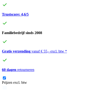
Trustscore: 4,6/5
Familiebedrijf sinds 2008
Gratis verzending
vanaf € 55,- excl. btw *
60 dagen
retourneren
Prijzen excl. btw