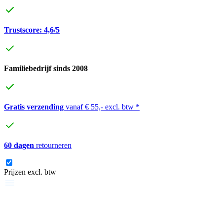
Trustscore: 4,6/5
Familiebedrijf sinds 2008
Gratis verzending
vanaf € 55,- excl. btw *
60 dagen
retourneren
Prijzen excl. btw