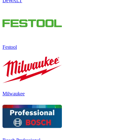
DeWALT
Festool
Milwaukee