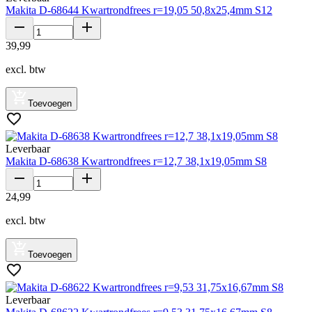
Makita D-68644 Kwartrondfrees r=19,05 50,8x25,4mm S12
39
,
99
excl. btw
Toevoegen
Leverbaar
Makita D-68638 Kwartrondfrees r=12,7 38,1x19,05mm S8
24
,
99
excl. btw
Toevoegen
Leverbaar