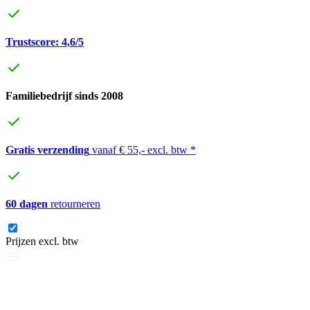
Trustscore: 4,6/5
Familiebedrijf sinds 2008
Gratis verzending
vanaf € 55,- excl. btw *
60 dagen
retourneren
Prijzen excl. btw