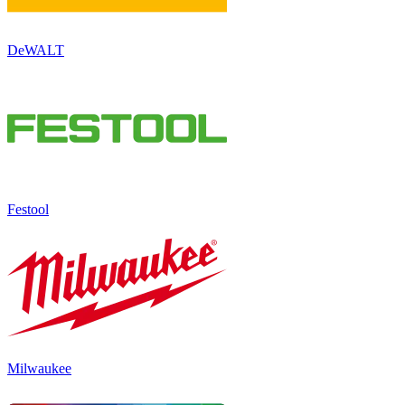
DeWALT
Festool
Milwaukee