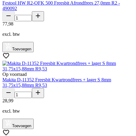
Festool HW R2-OFK 500 Freesbit Afrondfrees 27,0mm R2 -
490092
77
,
98
excl. btw
Toevoegen
Op voorraad
Makita D-11352 Freesbit Kwartrondfrees + lager S 8mm
31,75x15,88mm R9,53
28
,
99
excl. btw
Toevoegen