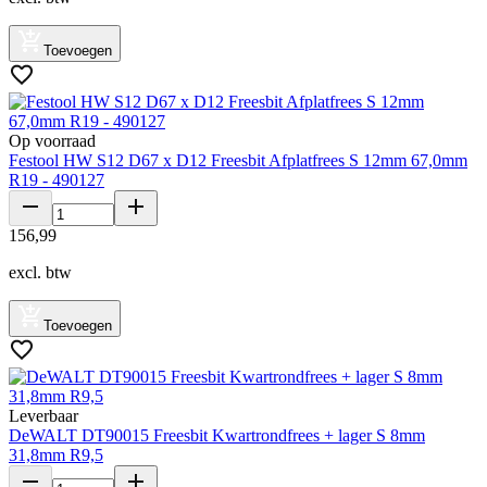
Toevoegen
Op voorraad
Festool HW S12 D67 x D12 Freesbit Afplatfrees S 12mm 67,0mm
R19 - 490127
156
,
99
excl. btw
Toevoegen
Leverbaar
DeWALT DT90015 Freesbit Kwartrondfrees + lager S 8mm
31,8mm R9,5