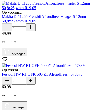
Op voorraad
Makita D-11265 Freesbit Afrondfrees + lager S 12mm
50,8x25,4mm R19,05
49
,
99
excl. btw
Toevoegen
Op voorraad
Festool HW R1-OFK 500 Z1 Afrondfrees - 578376
60
,
98
excl. btw
Toevoegen