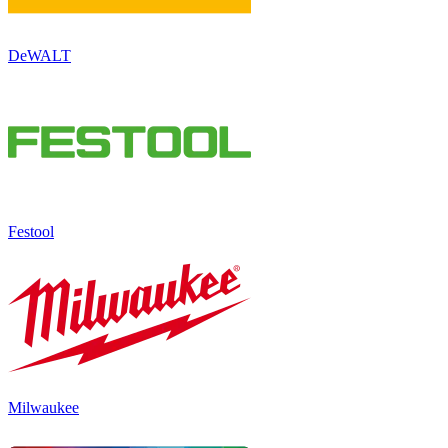
DeWALT
Festool
Milwaukee