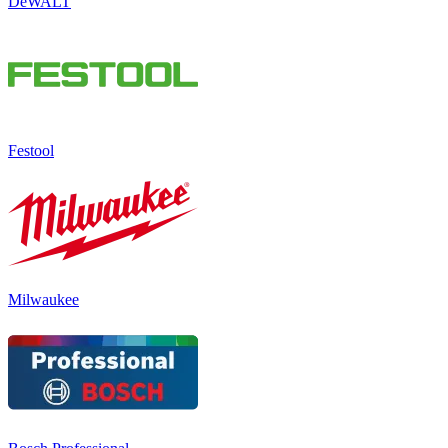
DeWALT
Festool
Milwaukee