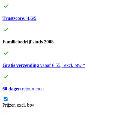
Trustscore: 4,6/5
Familiebedrijf sinds 2008
Gratis verzending
vanaf € 55,- excl. btw *
60 dagen
retourneren
Prijzen excl. btw