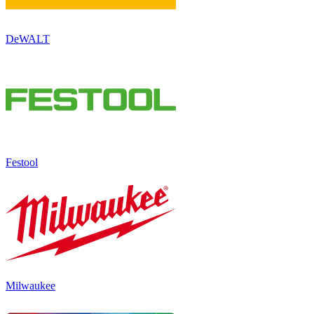
DeWALT
Festool
Milwaukee