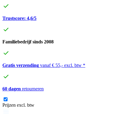
Trustscore: 4,6/5
Familiebedrijf sinds 2008
Gratis verzending
vanaf € 55,- excl. btw *
60 dagen
retourneren
Prijzen excl. btw