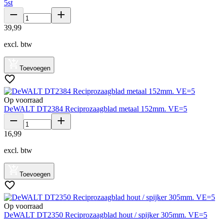
5st
39
,
99
excl. btw
Toevoegen
Op voorraad
DeWALT DT2384 Reciprozaagblad metaal 152mm. VE=5
16
,
99
excl. btw
Toevoegen
Op voorraad
DeWALT DT2350 Reciprozaagblad hout / spijker 305mm. VE=5