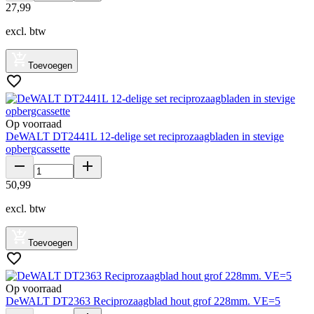
27
,
99
excl. btw
Toevoegen
Op voorraad
DeWALT DT2441L 12-delige set reciprozaagbladen in stevige
opbergcassette
50
,
99
excl. btw
Toevoegen
Op voorraad
DeWALT DT2363 Reciprozaagblad hout grof 228mm. VE=5