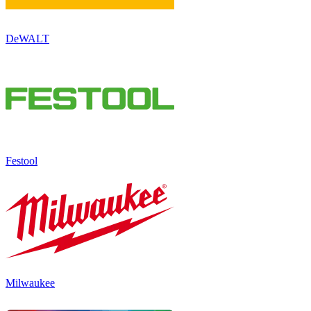
DeWALT
Festool
Milwaukee