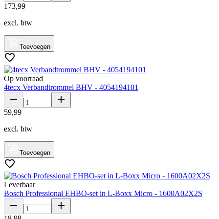
173
,
99
excl. btw
Toevoegen
Op voorraad
4tecx Verbandtrommel BHV - 4054194101
59
,
99
excl. btw
Toevoegen
Leverbaar
Bosch Professional EHBO-set in L-Boxx Micro - 1600A02X2S
18
,
98