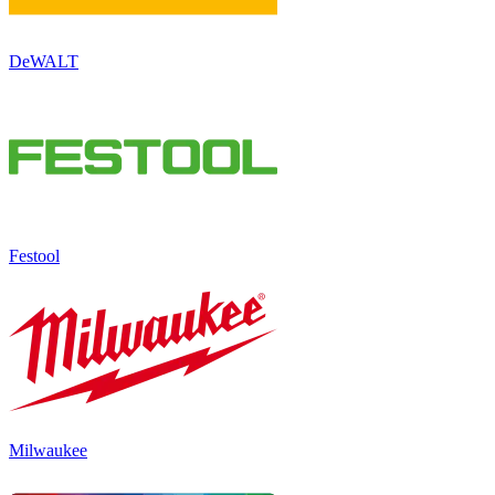
DeWALT
Festool
Milwaukee