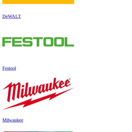
DeWALT
Festool
Milwaukee