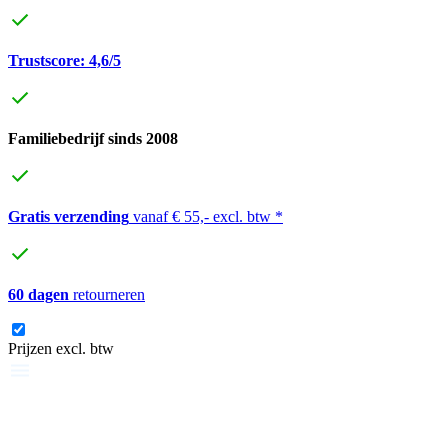
Trustscore: 4,6/5
Familiebedrijf sinds 2008
Gratis verzending
vanaf € 55,- excl. btw *
60 dagen
retourneren
Prijzen excl. btw