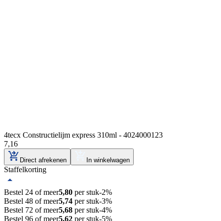
4tecx Constructielijm express 310ml - 4024000123
7
,
16
Direct afrekenen
In winkelwagen
Staffelkorting
Bestel 24 of meer
5,80
per stuk
-
2
%
Bestel 48 of meer
5,74
per stuk
-
3
%
Bestel 72 of meer
5,68
per stuk
-
4
%
Bestel 96 of meer
5,62
per stuk
-
5
%