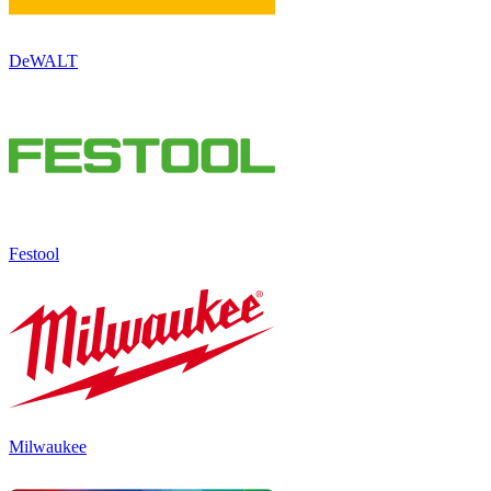
DeWALT
Festool
Milwaukee