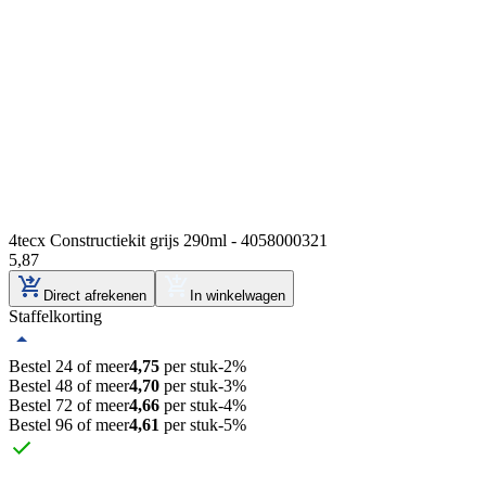
4tecx Constructiekit grijs 290ml - 4058000321
5
,
87
Direct afrekenen
In winkelwagen
Staffelkorting
Bestel 24 of meer
4,75
per stuk
-
2
%
Bestel 48 of meer
4,70
per stuk
-
3
%
Bestel 72 of meer
4,66
per stuk
-
4
%
Bestel 96 of meer
4,61
per stuk
-
5
%