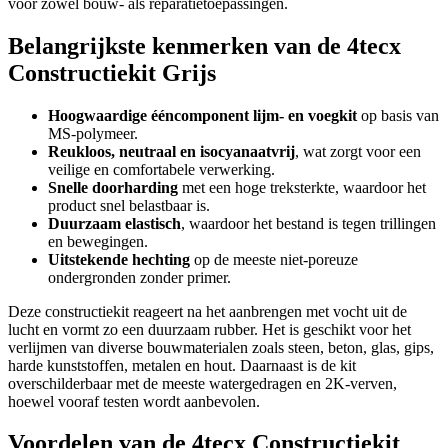
voor zowel bouw- als reparatietoepassingen.
Belangrijkste kenmerken van de 4tecx
Constructiekit Grijs
Hoogwaardige ééncomponent lijm- en voegkit
op basis van
MS-polymeer.
Reukloos, neutraal en isocyanaatvrij
, wat zorgt voor een
veilige en comfortabele verwerking.
Snelle doorharding
met een hoge treksterkte, waardoor het
product snel belastbaar is.
Duurzaam elastisch
, waardoor het bestand is tegen trillingen
en bewegingen.
Uitstekende hechting
op de meeste niet-poreuze
ondergronden zonder primer.
Deze constructiekit reageert na het aanbrengen met vocht uit de
lucht en vormt zo een duurzaam rubber. Het is geschikt voor het
verlijmen van diverse bouwmaterialen zoals steen, beton, glas, gips,
harde kunststoffen, metalen en hout. Daarnaast is de kit
overschilderbaar met de meeste watergedragen en 2K-verven,
hoewel vooraf testen wordt aanbevolen.
Voordelen van de 4tecx Constructiekit