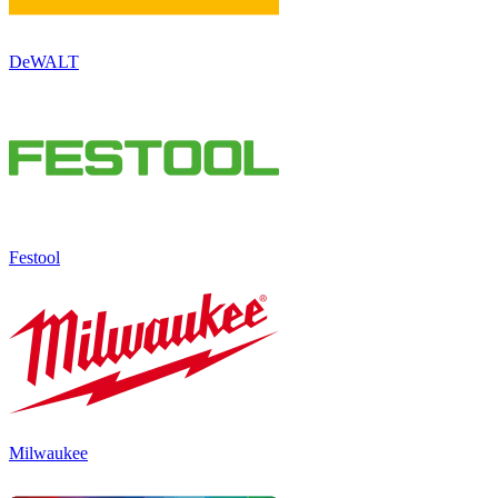
DeWALT
Festool
Milwaukee