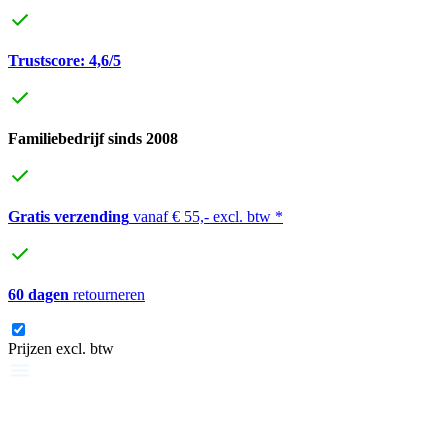
Trustscore: 4,6/5
Familiebedrijf sinds 2008
Gratis verzending
vanaf € 55,- excl. btw *
60 dagen
retourneren
Prijzen excl. btw