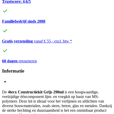
Trustscore: 4,6/5
Familiebedrijf sinds 2008
Gratis verzending
vanaf € 55,- excl. btw *
60 dagen
retourneren
Informatie
De
4tecx Constructiekit Grijs 290ml
is een hoogwaardige,
veelzijdige ééncomponent lijm- en voegkit op basis van MS-
polymeer. Deze kit is ideaal voor het verlijmen en afdichten van
diverse bouwmaterialen, zoals steen, beton, glas en metalen. Dankzij
de sterke hechting en duurzaamheid is het een onmisbaar product