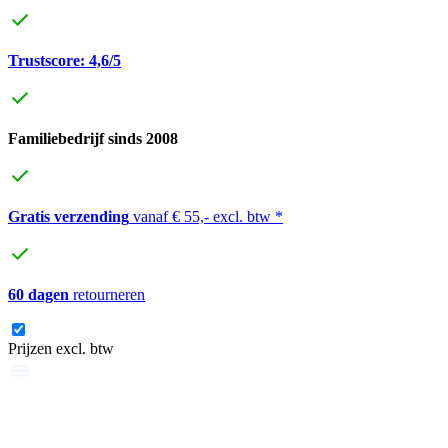
Trustscore: 4,6/5
Familiebedrijf sinds 2008
Gratis verzending
vanaf € 55,- excl. btw *
60 dagen
retourneren
Prijzen excl. btw