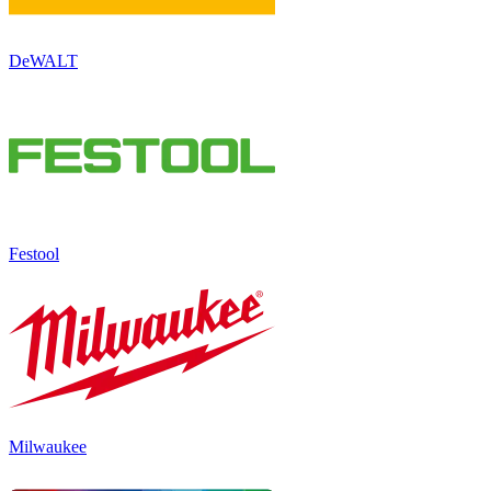
DeWALT
Festool
Milwaukee