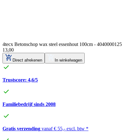
4tecx Betonschop wax steel essenhout 100cm - 4040000125
13
,
00
Direct afrekenen
In winkelwagen
Trustscore: 4,6/5
Familiebedrijf sinds 2008
Gratis verzending
vanaf € 55,- excl. btw *