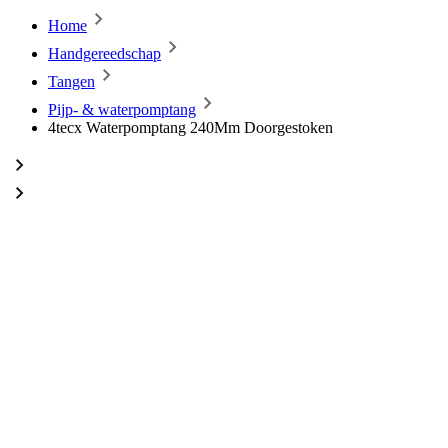
Home
Handgereedschap
Tangen
Pijp- & waterpomptang
4tecx Waterpomptang 240Mm Doorgestoken