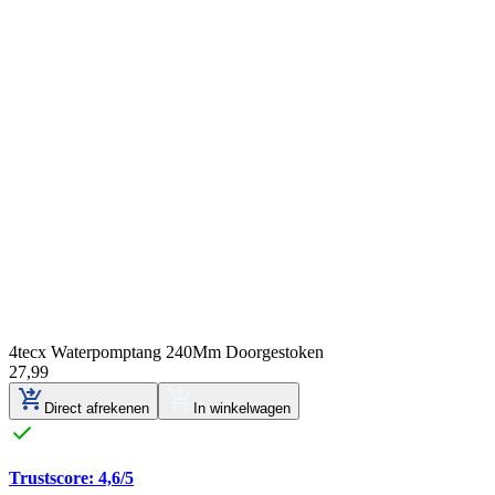
4tecx Waterpomptang 240Mm Doorgestoken
27
,
99
Direct afrekenen
In winkelwagen
Trustscore: 4,6/5