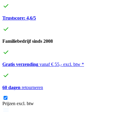
Trustscore: 4,6/5
Familiebedrijf sinds 2008
Gratis verzending
vanaf € 55,- excl. btw *
60 dagen
retourneren
Prijzen excl. btw