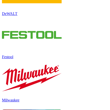
DeWALT
Festool
Milwaukee