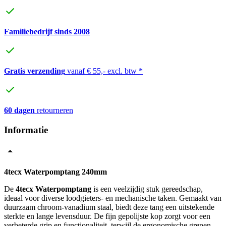
Familiebedrijf sinds 2008
Gratis verzending
vanaf € 55,- excl. btw *
60 dagen
retourneren
Informatie
4tecx Waterpomptang 240mm
De
4tecx Waterpomptang
is een veelzijdig stuk gereedschap,
ideaal voor diverse loodgieters- en mechanische taken. Gemaakt van
duurzaam chroom-vanadium staal, biedt deze tang een uitstekende
sterkte en lange levensduur. De fijn gepolijste kop zorgt voor een
verbeterde grip en functionaliteit, terwijl de ergonomische grepen