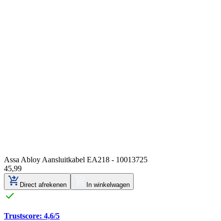
Assa Abloy Aansluitkabel EA218 - 10013725
45
,
99
Direct afrekenen
In winkelwagen
Trustscore: 4,6/5