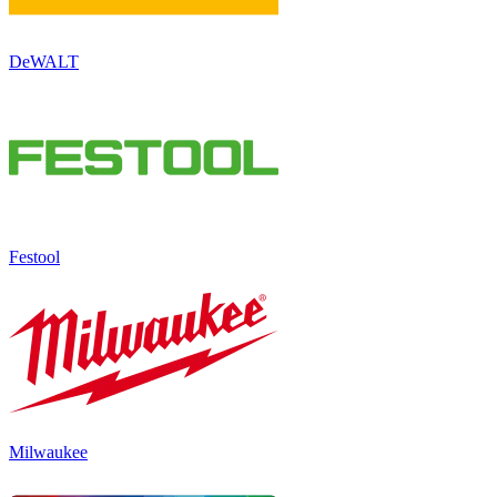
DeWALT
Festool
Milwaukee