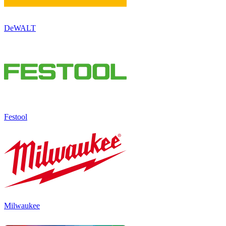
DeWALT
Festool
Milwaukee