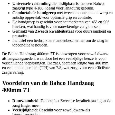
Universele vertanding
die naslijpbaar is met een Bahco
zaagvijl type 4-186, ideaal voor langdurig gebruik.
Comfortabele handgreep
met tweecomponenten ontwerp en
antislip oppervlak voor optimale grip en controle.
De handgreep is geschikt voor het markeren van
45° en 90°
hoeken
, wat handig is voor nauwkeurige zaagklussen.
Gemaakt van
Zweeds kwaliteitsstaal
voor duurzaamheid en
prestaties.
Inclusief een herbruikbare tandenbeschermer om de zaag in
topconditie te houden.
De Bahco Handzaag 400mm 7T is ontworpen voor zowel dwars-
als langszaagsneden, waardoor het een veelzijdige keuze is voor
verschillende toepassingen. De zaag heeft een lengte van 400 mm
en een tanden per inch (TPI) van 7/8, wat zorgt voor een efficiënte
zaagervaring.
Voordelen van de Bahco Handzaag
400mm 7T
Duurzaamheid
: Dankzij het Zweedse kwaliteitsstaal gaat de
zaag langer mee.
Veelzijdigheid
: Geschikt voor zowel dwars- als
langszaagsneden.