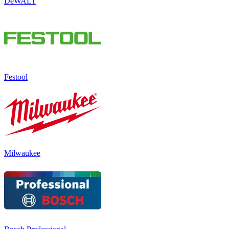
DeWALT
Festool
Milwaukee