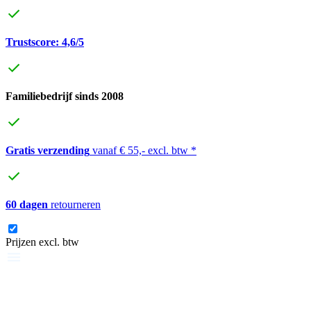
Trustscore: 4,6/5
Familiebedrijf sinds 2008
Gratis verzending
vanaf € 55,- excl. btw *
60 dagen
retourneren
Prijzen excl. btw