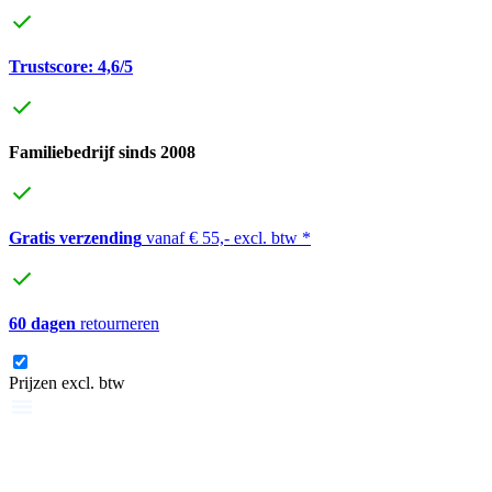
Trustscore: 4,6/5
Familiebedrijf sinds 2008
Gratis verzending
vanaf € 55,- excl. btw *
60 dagen
retourneren
Prijzen excl. btw