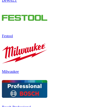
DeWALT
Festool
Milwaukee