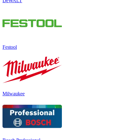
DeWALT
Festool
Milwaukee