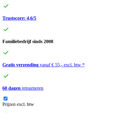
Trustscore: 4,6/5
Familiebedrijf sinds 2008
Gratis verzending
vanaf € 55,- excl. btw *
60 dagen
retourneren
Prijzen excl. btw