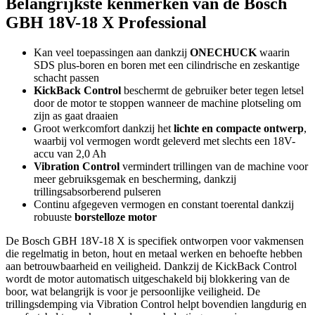
Belangrijkste kenmerken van de Bosch
GBH 18V-18 X Professional
Kan veel toepassingen aan dankzij
ONECHUCK
waarin
SDS plus-boren en boren met een cilindrische en zeskantige
schacht passen
KickBack Control
beschermt de gebruiker beter tegen letsel
door de motor te stoppen wanneer de machine plotseling om
zijn as gaat draaien
Groot werkcomfort dankzij het
lichte en compacte ontwerp
,
waarbij vol vermogen wordt geleverd met slechts een 18V-
accu van 2,0 Ah
Vibration Control
vermindert trillingen van de machine voor
meer gebruiksgemak en bescherming, dankzij
trillingsabsorberend pulseren
Continu afgegeven vermogen en constant toerental dankzij
robuuste
borstelloze motor
De Bosch GBH 18V-18 X is specifiek ontworpen voor vakmensen
die regelmatig in beton, hout en metaal werken en behoefte hebben
aan betrouwbaarheid en veiligheid. Dankzij de KickBack Control
wordt de motor automatisch uitgeschakeld bij blokkering van de
boor, wat belangrijk is voor je persoonlijke veiligheid. De
trillingsdemping via Vibration Control helpt bovendien langdurig en