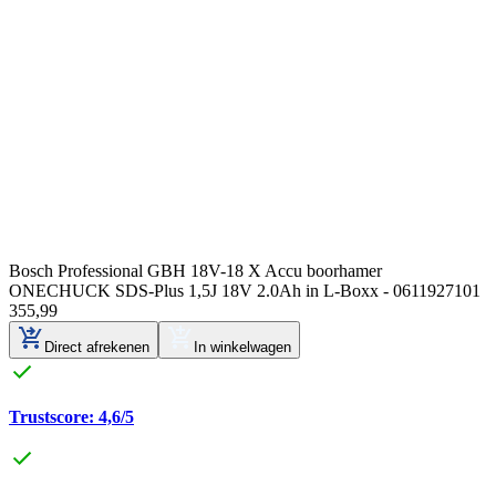
Bosch Professional GBH 18V-18 X Accu boorhamer
ONECHUCK SDS-Plus 1,5J 18V 2.0Ah in L-Boxx - 0611927101
355
,
99
Direct afrekenen
In winkelwagen
Trustscore: 4,6/5