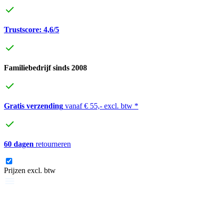
Trustscore: 4,6/5
Familiebedrijf sinds 2008
Gratis verzending
vanaf € 55,- excl. btw *
60 dagen
retourneren
Prijzen excl. btw