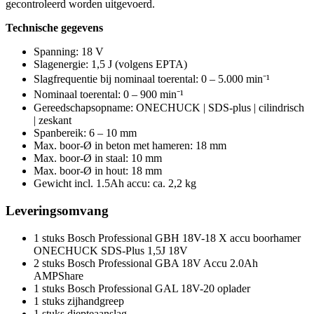
gecontroleerd worden uitgevoerd.
Technische gegevens
Spanning: 18 V
Slagenergie: 1,5 J (volgens EPTA)
Slagfrequentie bij nominaal toerental: 0 – 5.000 min⁻¹
Nominaal toerental: 0 – 900 min⁻¹
Gereedschapsopname: ONECHUCK | SDS-plus | cilindrisch
| zeskant
Spanbereik: 6 – 10 mm
Max. boor-Ø in beton met hameren: 18 mm
Max. boor-Ø in staal: 10 mm
Max. boor-Ø in hout: 18 mm
Gewicht incl. 1.5Ah accu: ca. 2,2 kg
Leveringsomvang
1 stuks Bosch Professional GBH 18V-18 X accu boorhamer
ONECHUCK SDS-Plus 1,5J 18V
2 stuks Bosch Professional GBA 18V Accu 2.0Ah
AMPShare
1 stuks Bosch Professional GAL 18V-20 oplader
1 stuks zijhandgreep
1 stuks diepteaanslag