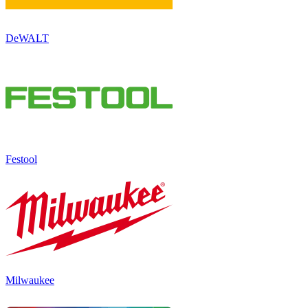
DeWALT
Festool
Milwaukee