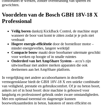
comfortabel te werken, zonder overbelasting van spieren en
gewrichten.
Voordelen van de Bosch GBH 18V-18 X
Professional
Veilig boren
dankzij KickBack Control, de machine stopt
wanneer de boor vast komt te zitten zodat je je pols niet
verdraait
Hogere energie-efficiëntie
door de borstelloze motor –
minder energieverlies, langere werktijd
Compacte bouw
maakt deze boorhamer uitermate geschikt
voor werken op hoogte of in smalle ruimtes
Onderdeel van het AmpShare System
– accu’s zijn
uitwisselbaar met andere merken apparaten die ook
deelnemen aan het AmpShare platform.
In vergelijking met andere accuboorhamers in dezelfde
vermogensklasse biedt de GBH 18V-18 X een unieke combinatie
van veiligheid, prestatie en gebruikscomfort. Of je nu beton boort,
ankers zet of in hout boort: deze machine is gebouwd voor
langdurig en professioneel gebruik onder zware omstandigheden.
Met een optimaal toerental en slagenergie kunnen
boorwerkzaamheden in beton, baksteen of steen efficiënt en