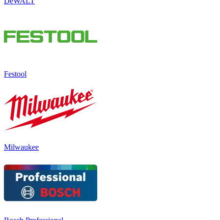
DeWALT
Festool
Milwaukee