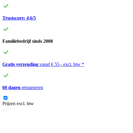
Trustscore: 4,6/5
Familiebedrijf sinds 2008
Gratis verzending
vanaf € 55,- excl. btw *
60 dagen
retourneren
Prijzen excl. btw