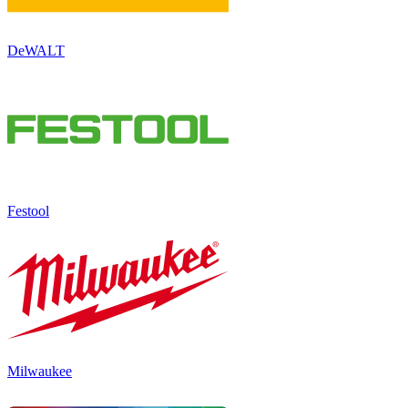
DeWALT
Festool
Milwaukee