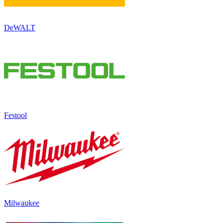
DeWALT
Festool
Milwaukee