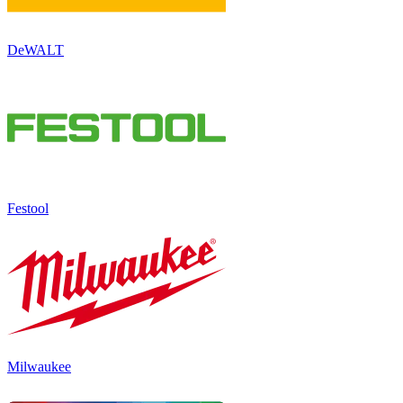
DeWALT
Festool
Milwaukee