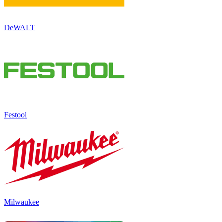
DeWALT
Festool
Milwaukee