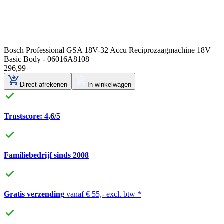
Bosch Professional GSA 18V-32 Accu Reciprozaagmachine 18V
Basic Body - 06016A8108
296
,
99
Direct afrekenen
In winkelwagen
Trustscore: 4,6/5
Familiebedrijf sinds 2008
Gratis verzending
vanaf € 55,- excl. btw *