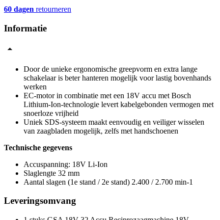
60 dagen
retourneren
Informatie
Door de unieke ergonomische greepvorm en extra lange
schakelaar is beter hanteren mogelijk voor lastig bovenhands
werken
EC-motor in combinatie met een 18V accu met Bosch
Lithium-Ion-technologie levert kabelgebonden vermogen met
snoerloze vrijheid
Uniek SDS-systeem maakt eenvoudig en veiliger wisselen
van zaagbladen mogelijk, zelfs met handschoenen
Technische gegevens
Accuspanning: 18V Li-Ion
Slaglengte 32 mm
Aantal slagen (1e stand / 2e stand) 2.400 / 2.700 min-1
Leveringsomvang
1 stuks GSA 18V-32 Accu Reciprozaagmachine 18V