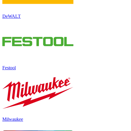
DeWALT
Festool
Milwaukee