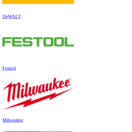
DeWALT
Festool
Milwaukee