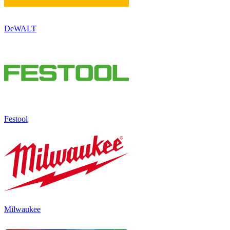
DeWALT
Festool
Milwaukee