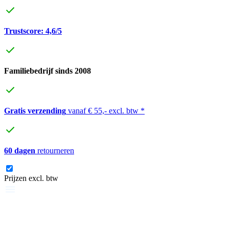
Trustscore: 4,6/5
Familiebedrijf sinds 2008
Gratis verzending
vanaf € 55,- excl. btw *
60 dagen
retourneren
Prijzen excl. btw