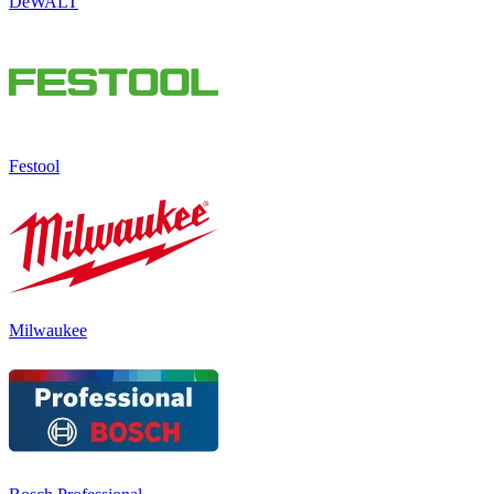
DeWALT
Festool
Milwaukee