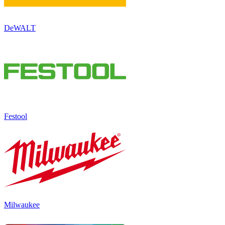
DeWALT
Festool
Milwaukee