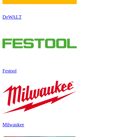
DeWALT
Festool
Milwaukee