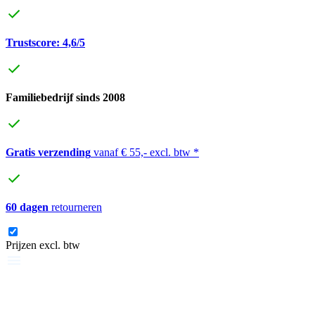
Trustscore: 4,6/5
Familiebedrijf sinds 2008
Gratis verzending
vanaf € 55,- excl. btw *
60 dagen
retourneren
Prijzen excl. btw