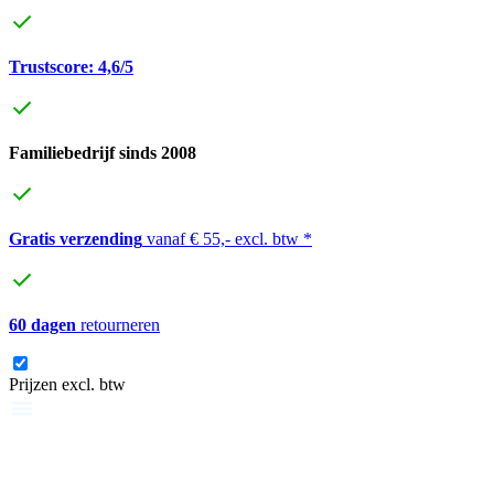
Trustscore: 4,6/5
Familiebedrijf sinds 2008
Gratis verzending
vanaf € 55,- excl. btw *
60 dagen
retourneren
Prijzen excl. btw