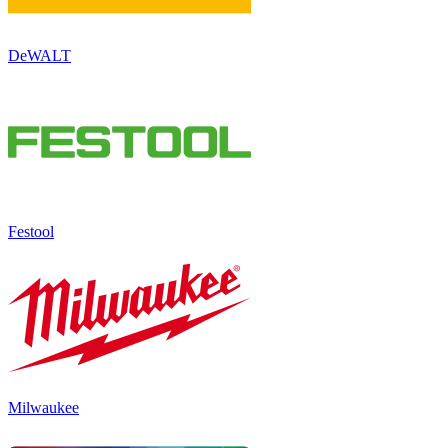
DeWALT
Festool
Milwaukee