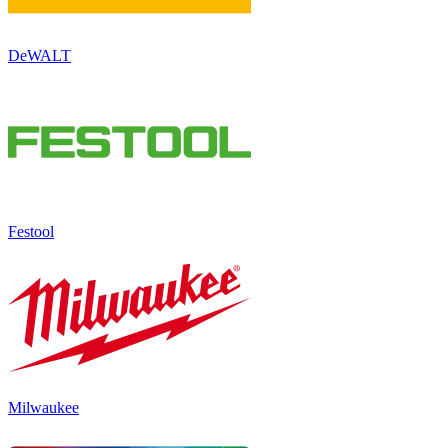
DeWALT
Festool
Milwaukee