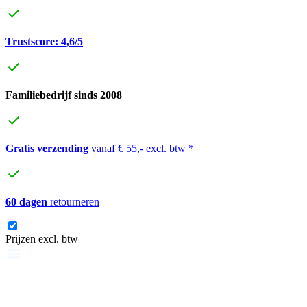
Trustscore: 4,6/5
Familiebedrijf sinds 2008
Gratis verzending
vanaf € 55,- excl. btw *
60 dagen
retourneren
Prijzen excl. btw