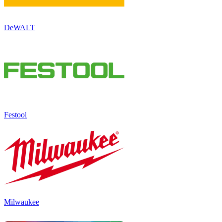
DeWALT
Festool
Milwaukee