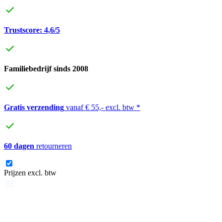
Trustscore: 4,6/5
Familiebedrijf sinds 2008
Gratis verzending
vanaf € 55,- excl. btw *
60 dagen
retourneren
Prijzen excl. btw