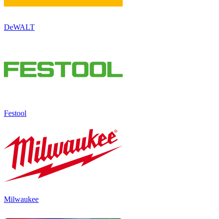
DeWALT
Festool
Milwaukee