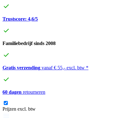
Trustscore: 4,6/5
Familiebedrijf sinds 2008
Gratis verzending
vanaf € 55,- excl. btw *
60 dagen
retourneren
Prijzen excl. btw