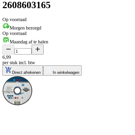
2608603165
Op voorraad
Morgen bezorgd
Op voorraad
Maandag af te halen
6
,
99
per stuk
incl. btw
Direct afrekenen
In winkelwagen