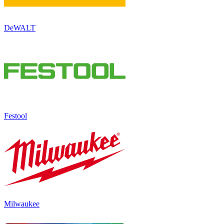
DeWALT
Festool
Milwaukee