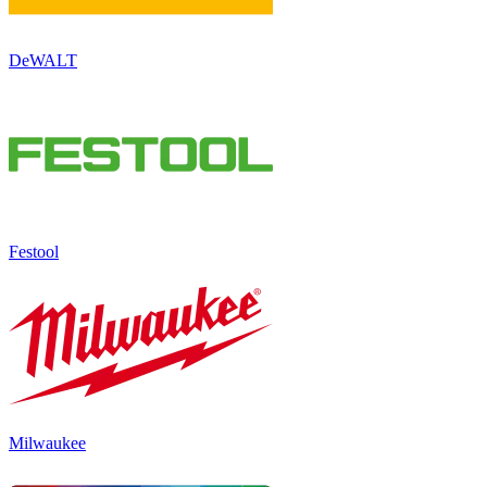
DeWALT
Festool
Milwaukee