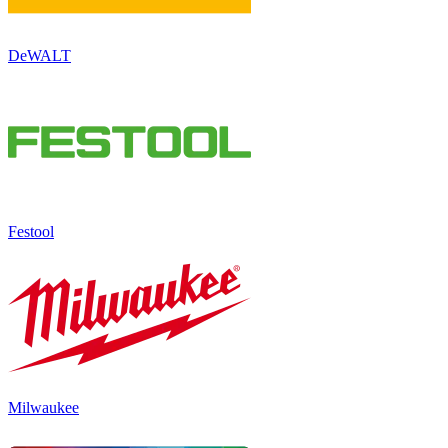
DeWALT
Festool
Milwaukee