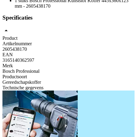
1 stuks Bosch Professional Kunststof Koffer 445x360x123
mm - 2605438170
Specificaties
Product
Artikelnummer
2605438170
EAN
3165140362597
Merk
Bosch Professional
Productsoort
Gereedschapskoffer
Technische gegevens