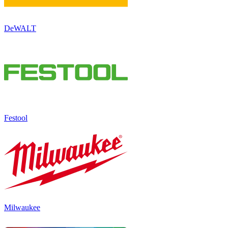
DeWALT
Festool
Milwaukee