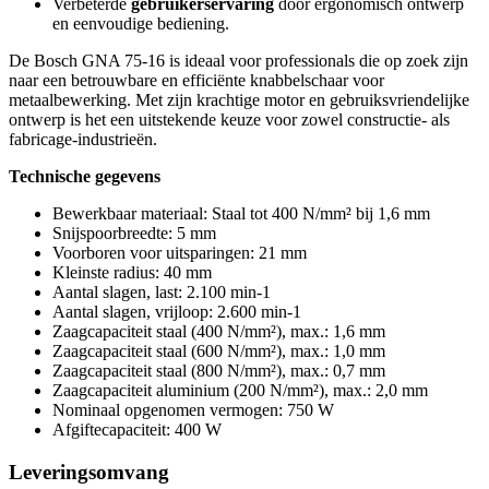
Verbeterde
gebruikerservaring
door ergonomisch ontwerp
en eenvoudige bediening.
De Bosch GNA 75-16 is ideaal voor professionals die op zoek zijn
naar een betrouwbare en efficiënte knabbelschaar voor
metaalbewerking. Met zijn krachtige motor en gebruiksvriendelijke
ontwerp is het een uitstekende keuze voor zowel constructie- als
fabricage-industrieën.
Technische gegevens
Bewerkbaar materiaal: Staal tot 400 N/mm² bij 1,6 mm
Snijspoorbreedte: 5 mm
Voorboren voor uitsparingen: 21 mm
Kleinste radius: 40 mm
Aantal slagen, last: 2.100 min-1
Aantal slagen, vrijloop: 2.600 min-1
Zaagcapaciteit staal (400 N/mm²), max.: 1,6 mm
Zaagcapaciteit staal (600 N/mm²), max.: 1,0 mm
Zaagcapaciteit staal (800 N/mm²), max.: 0,7 mm
Zaagcapaciteit aluminium (200 N/mm²), max.: 2,0 mm
Nominaal opgenomen vermogen: 750 W
Afgiftecapaciteit: 400 W
Leveringsomvang