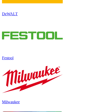
DeWALT
Festool
Milwaukee