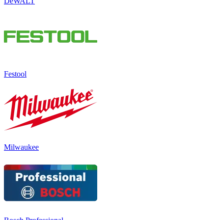
DeWALT
Festool
Milwaukee