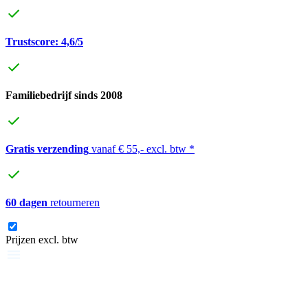
Trustscore: 4,6/5
Familiebedrijf sinds 2008
Gratis verzending
vanaf € 55,- excl. btw *
60 dagen
retourneren
Prijzen excl. btw